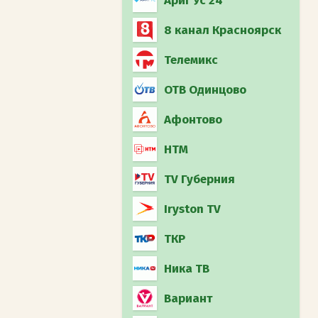
Ариг Ус 24
8 канал Красноярск
Телемикс
ОТВ Одинцово
Афонтово
НТМ
TV Губерния
Iryston TV
ТКР
Ника ТВ
Вариант