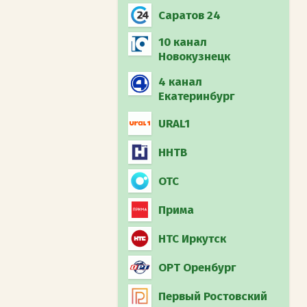
Муз-ТВ
Загородный (int)
Саратов 24
Охотник и рыболов
10 канал
(int)
Новокузнецк
4 канал
Дума ТВ
Екатеринбург
Плюс минус 16
URAL1
ННТВ
ОТС
Прима
НТС Иркутск
ОРТ Оренбург
Первый Ростовский