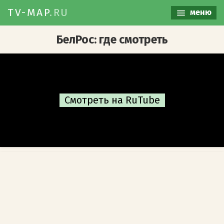
TV-MAP
.RU
меню
БелРос: где смотреть