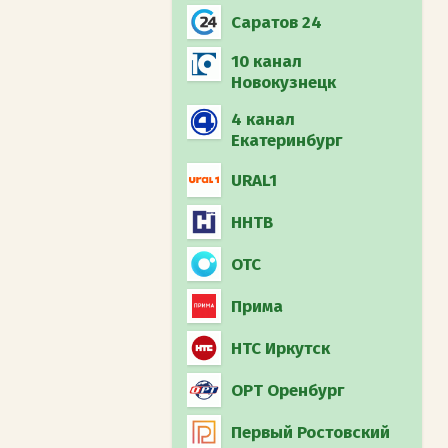
Муз-ТВ
Загородный (int)
Саратов 24
Охотник и рыболов
10 канал
(int)
Новокузнецк
4 канал
Дума ТВ
Екатеринбург
Плюс минус 16
URAL1
ННТВ
ОТС
Прима
НТС Иркутск
ОРТ Оренбург
Первый Ростовский