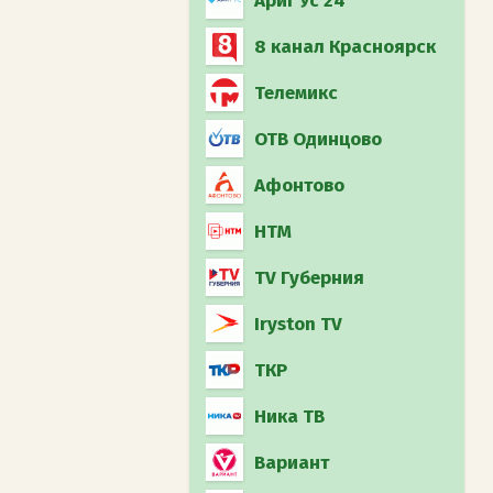
Ариг Ус 24
8 канал Красноярск
Телемикс
ОТВ Одинцово
Афонтово
НТМ
TV Губерния
Iryston TV
ТКР
Ника ТВ
Вариант