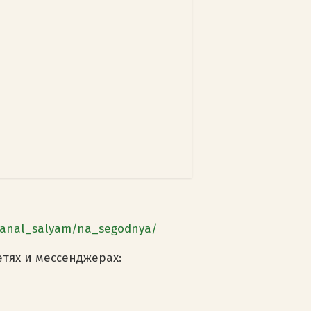
kanal_salyam/na_segodnya/
етях и мессенджерах: