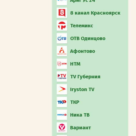
Ариг Ус 24
8 канал Красноярск
Телемикс
ОТВ Одинцово
Афонтово
НТМ
TV Губерния
Iryston TV
ТКР
Ника ТВ
Вариант