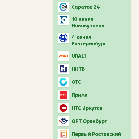
Муз-ТВ
Загородный (int)
Саратов 24
Охотник и рыболов
10 канал
(int)
Новокузнецк
4 канал
Дума ТВ
Екатеринбург
Плюс минус 16
URAL1
ННТВ
ОТС
Прима
НТС Иркутск
ОРТ Оренбург
Первый Ростовский