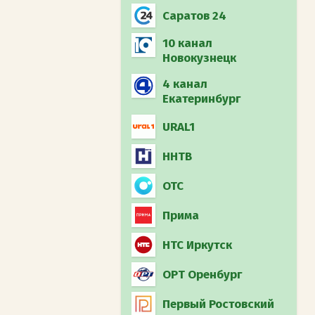
Муз-ТВ
Загородный (int)
Саратов 24
Охотник и рыболов
10 канал
(int)
Новокузнецк
4 канал
Дума ТВ
Екатеринбург
Плюс минус 16
URAL1
ННТВ
ОТС
Прима
НТС Иркутск
ОРТ Оренбург
Первый Ростовский