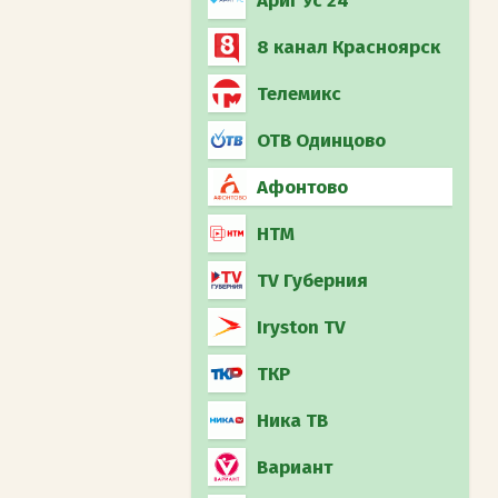
Ариг Ус 24
8 канал Красноярск
Телемикс
ОТВ Одинцово
Афонтово
НТМ
TV Губерния
Iryston TV
ТКР
Ника ТВ
Вариант