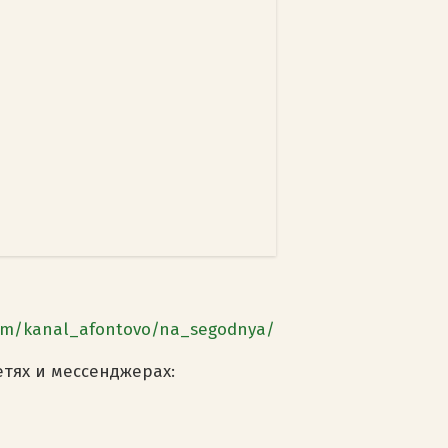
om/kanal_afontovo/na_segodnya/
етях и мессенджерах: