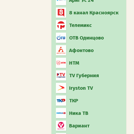
Ариг Ус 24
8 канал Красноярск
Телемикс
ОТВ Одинцово
Афонтово
НТМ
TV Губерния
Iryston TV
ТКР
Ника ТВ
Вариант