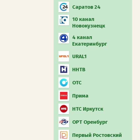
Муз-ТВ
Загородный (int)
Саратов 24
Охотник и рыболов
10 канал
(int)
Новокузнецк
4 канал
Дума ТВ
Екатеринбург
Плюс минус 16
URAL1
ННТВ
ОТС
Прима
НТС Иркутск
ОРТ Оренбург
Первый Ростовский