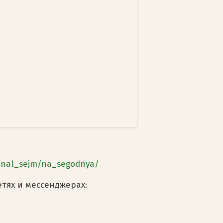
anal_sejm/na_segodnya/
етях и мессенджерах: